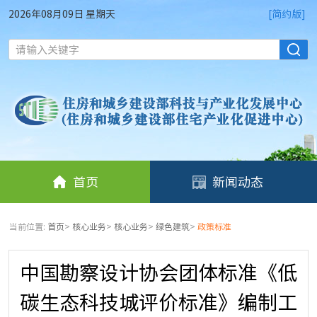
2026年08月09日 星期天
[简约版]
请输入关键字
首页
新闻动态
当前位置:
首页
>
核心业务
>
核心业务
>
绿色建筑
>
政策标准
中国勘察设计协会团体标准《低
碳生态科技城评价标准》编制工