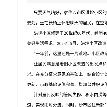
只要天气晴好，家住沙市区洪垸小区的
去处。坐在长椅上休憩聊天的居民，在空
20
洪垸小区修建于
世纪
80
年代，经历
4
美好生活需求，
2023
年
5
月，洪垸小区改造
“
一年前，这里还是一片荒地。小区改
让居民满意是老旧小区改造的出发点和
求。在充分征求意见的基础上，结合设计
更新、市政基础设施完善、增加公共服设
针对居民反映的管网失修、积水内涝等
道，实现雨污分流。同时，沙市区住新部