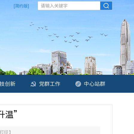
请输入关键字
[简约版]
技创新
党群工作
中心站群
升温”
打印
】