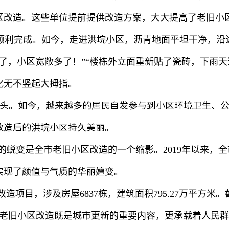
区改造。这些单位提前提供改造方案，大大提高了老旧小
顺利完成。如今，走进洪垸小区，沥青地面平坦干净，沿
了，小区宽敞多了！
”“
楼栋外立面重新贴了瓷砖，下雨天
化无不竖起大拇指。
头。如今，越来越多的居民自发参与到小区环境卫生、
改造后的洪垸小区持久美丽。
的蜕变是全市老旧小区改造的一个缩影。
2019
年以来，全
实现了颜值与气质的华丽嬗变。
改造项目，涉及房屋
6837
栋，建筑面积
795.27
万平方米。
老旧小区改造既是城市更新的重要内容，更承载着人民群