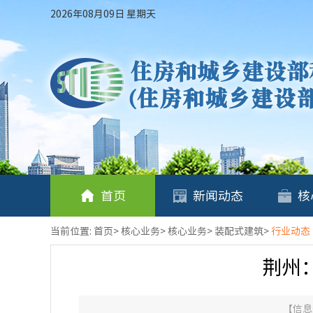
2026年08月09日 星期天
首页
新闻动态
核
当前位置:
首页
>
核心业务
>
核心业务
>
装配式建筑
>
行业动态
荆州
【信息