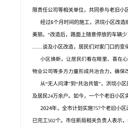
限责任公司等相关单位，共同参与老旧小
6
经过
个月时间的施工，洪垸小区改造
美丽。
“
改造后，路面上随意停放的车辆少
……
谈及小区改造，居民们对家门口的变
小区焕新，让居民们看在眼里、喜在心
物业公司等多方力量形成共治合力，确保
从
“
无人问津
”
到
“
共治共管
”
，洪垸小区
及居民
24
万余户。如今，一个个老旧小区
2024
年，全市计划实施
757
个老旧小区
已完工
502
个。市住新局相关负责人表示，