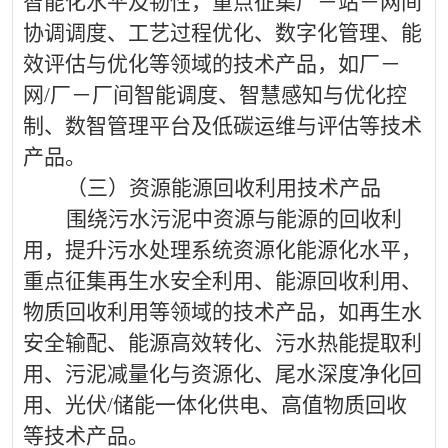
智能化
水平
及
韧性
，重点征集厂
－
站
－
网间
协调调度、工艺过程优化、数字化管理、能
效评估与优化等领域的技术产品，如厂
－
网
/
厂
－
厂间智能调度、智慧感知与优化控
制、数智管理平台及低碳运维与评估等技术
产品。
（
三
）资源能源回收利用技术产品
围绕污水污泥中资源与能源的回收利
用，提升污水处理系统资源化
能源化
水平，
重点征集
再生水安全利用、能源回收利用、
物质回收利用等领域的技术产品，如再生水
安全输配、能源高效转化、污水热能提取利
用、污泥减量化与资源化、尾水深度净化回
用
、
光伏
/
储能一体化供电、高值物质回收
等
技术
产品。