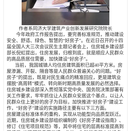
作者系同济大学建筑产业创新发展研究院院长
今年政府工作报告提出，要完善标准规范，推动建设
安全、舒适、绿色、智慧的“好房子”。在近日召开的十四
届全国人大三次会议民生主题记者会上，住房城乡建设部
部长倪虹提出，住房发展，归根到底，就是顺应人民群众
的高品质居住需要，加快建设“好房子”。
当前，我国城镇人均住房建筑面积已超40平方米。房
屋渗漏、开裂、隔音等是人民群众普遍关心的问题。“好
房子”的提出，既是对民生痛点的精准回应，更是建筑业
摆脱“高周转”模式、转向新时期高质量发展的必然选择。
住房城乡建设部深入贯彻落实党中央、国务院决策部署有
关工作要求，牢牢抓住让人民群众安居这个基点，以让人
民群众住上更好的房子为目标，加快推进“好房子”建设工
作，“好房子”建设的实施路径主要有以下三方面。
房屋建设标准体系的重构，实现从功能型向品质型跃迁。
近期，住房城乡建设部组织编制的《好房子建设指南》、
修订《住宅项目规范》等，其中将住宅的层高标准提高到