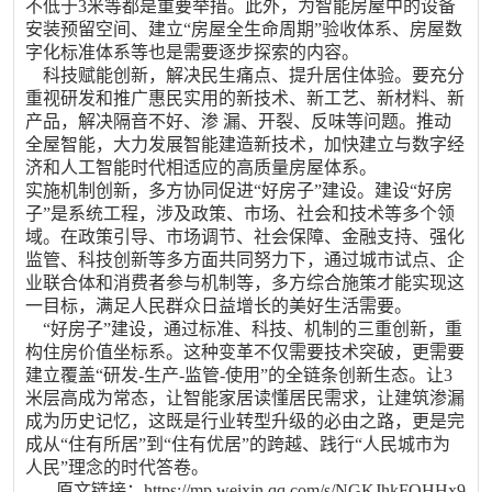
不低于3米等都是重要举措。此外，为智能房屋中的设备
安装预留空间、建立“房屋全生命周期”验收体系、房屋数
字化标准体系等也是需要逐步探索的内容。
科技赋能创新，解决民生痛点、提升居住体验。要充分
重视研发和推广惠民实用的新技术、新工艺、新材料、新
产品，解决隔音不好、渗 漏、开裂、反味等问题。推动
全屋智能，大力发展智能建造新技术，加快建立与数字经
济和人工智能时代相适应的高质量房屋体系。
实施机制创新，多方协同促进“好房子”建设。建设“好房
子”是系统工程，涉及政策、市场、社会和技术等多个领
域。在政策引导、市场调节、社会保障、金融支持、强化
监管、科技创新等多方面共同努力下，通过城市试点、企
业联合体和消费者参与机制等，多方综合施策才能实现这
一目标，满足人民群众日益增长的美好生活需要。
“好房子”建设，通过标准、科技、机制的三重创新，重
构住房价值坐标系。这种变革不仅需要技术突破，更需要
建立覆盖“研发-生产-监管-使用”的全链条创新生态。让3
米层高成为常态，让智能家居读懂居民需求，让建筑渗漏
成为历史记忆，这既是行业转型升级的必由之路，更是完
成从“住有所居”到“住有优居”的跨越、践行“人民城市为
人民”理念的时代答卷。
原文链接：https://mp.weixin.qq.com/s/NGKJhkFOHHx9