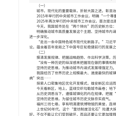
（一）
城市，现代化的重要载体，折射大国之进，彰显治
2015年举行的中央城市工作会议，明确“一个尊
2025年再次举行的中央城市工作会议，首次提出
今天，我国城市处在“两个转向”的历史新方位：“
明确推动城市高质量发展这个主题、坚持城市内涵式
进一步深化。
“走出一条中国特色城市现代化新路子。”习近平总
论，蕴含着百年变局之下中国号巨轮稳健前行的发展
（二）
摸清发展规律、把握战略趋势、作出科学决策，历
“没有一种历史的纵深感来把握现在做的事情和制定
坚持历史思维，为推动城市内涵式发展增强定力
我国经历了世界历史上规模最大、速度最快的城镇化
病”突出……
探索人口密集地区优化开发模式，雄安新区应运而生
今天看新区，地上，蓝绿交织勾勒城市画卷；地下，
从历史洞悉当下，遵循城镇化的内在规律，把握“两
坚持历史思维，为留住城市历史文脉夯实底气。
福州三坊七巷，享有明清建筑博物馆的美誉，连续
上世纪90年代，这个“里坊制度活化石”险遭大拆
好，不仅不能让它们受到破坏，而且还要让它更加增