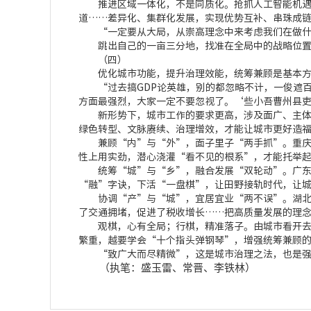
推进区域一体化，不是同质化。抢抓人工智能机遇，
道……差异化、集群化发展，实现优势互补、串珠成
“一定要从大局，从崇高理念中来考虑我们在做什
跳出自己的一亩三分地，找准在全局中的战略位置，
（四）
优化城市功能，提升治理效能，统筹兼顾是基本方
“过去搞GDP论英雄，别的都忽略不计，一俊遮百
方面最强烈，大家一定不要忽视了。‘些小吾曹州县
新形势下，城市工作的要求更高，涉及面广、主体多
绿色转型、文脉赓续、治理增效，才能让城市更好造
兼顾“内”与“外”，面子里子“两手抓”。重庆通
性上用实劲，潜心浇灌“看不见的根系”，才能托举
统筹“城”与“乡”，融合发展“双轮动”。广东实
“融”字诀，下活“一盘棋”，让田野接轨时代，让
协调“产”与“城”，宜居宜业“两不误”。湖北宜
了交通拥堵，促进了税收增长……把高质量发展的理
观棋，心有全局；行棋，精准落子。由城市看开去，
繁重，越要学会“十个指头弹钢琴”，增强统筹兼顾
“致广大而尽精微”，这是城市治理之法，也是强
（执笔：盛玉雷、常晋、李铁林）