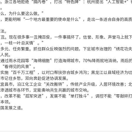
浙江各地拒绝“搞内卷”，打出“特色牌”：杭州提出“人工智能+”
链。
么，为什么要这么做。”
更能明晰“一个地方最重要的使命是什么”，走出一条适合自身的高质
法。
丑。现在很多事一丑掩百俊，一件事搞坏了，信誉、形象、声誉马上就下
吏，一枝一叶总关情’。”
元、任务繁重。抓住群众反映强烈的问题，下足城市治理的“绣花功夫
福人民。
过雨水花园等“海绵细胞”打造海绵城市，70%降雨就地消纳，雨后的
起“看得见的风景”。
施“百千万工程”，以对口帮扶弥合城乡鸿沟；黑龙江以县域经济为切
城市记住乡愁，双向奔赴促进协调发展。
昌市，沿江化工企业“关改搬转”，传统产业升级，人居环境改善；北
念渗透城市各环节，定能奏响共生共赢的城市交响。
改革不能“孤军突进”，发展不能“单打独斗”，调控不能“零敲碎打
的本领。
国发展之道。