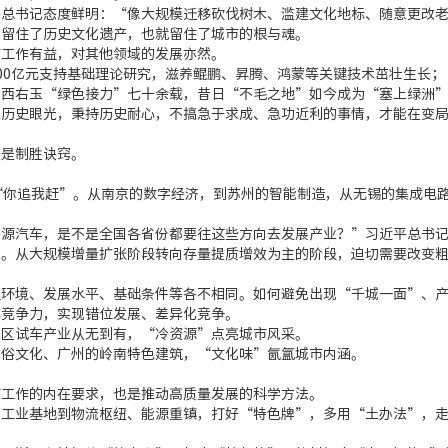
书记态度鲜明：“像大规模迁移砍伐树木、滥建文化地标、随意更改老
留住了历史文化遗产，也就留住了城市的根与魂。
工作有益，对其他领域的发展亦然。
0亿元支持基础理论研究，滋养鲲鹏、昇腾、鸿蒙等关键技术茁壮生长；
右玉“绿色接力”七十余载，昔日“不毛之地”如今成为“塞上绿洲”
史眼光，秉持历史耐心，不搞急于求成、急功近利的事情，才能在变局
是制胜诀窍。
。
你追我赶”。从南京的数字经济，到苏州的智能制造，从无锡的集成电路
汽车，是不是全国各省份都要往这些方向去发展产业？”习近平总书记
从大规模增量扩张阶段转向存量提质增效为主的阶段，迫切需要改变粗
境、发展水平、基础条件等各不相同。如何避免出现“千城一面”、产
竞争力，实现错位发展、差异化竞争。
区试车产业从无到有，“冷资源”点亮城市风采。
俗文化、广州的岭南特色建筑，“文化味”氤氲城市内涵。
工作的内在要求，也是推动高质量发展的科学方法。
业基地到物流枢纽、能源重镇，打好“特色牌”，多用“土办法”，走