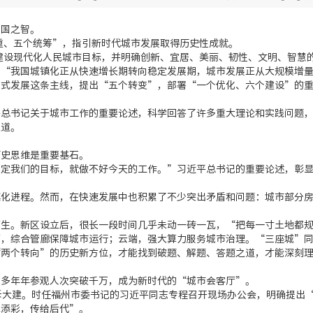
国之智。
重、五个统筹”，指引新时代城市发展取得历史性成就。
建设现代化人民城市目标，并明确创新、宜居、美丽、韧性、文明、智慧
我国城镇化正从快速增长期转向稳定发展期，城市发展正从大规模增量
发展这条主线，提出“五个转变”，部署“一个优化、六个建设”的重
书记关于城市工作的重要论述，科学回答了许多重大理论和实践问题，
之道。
史思维是重要基石。
我们的目标，就做不好今天的工作。”习近平总书记的重要论述，彰显
。
进程。然而，在快速发展中也积累了不少突出矛盾和问题：城市部分房
。新区设立后，很长一段时间几乎未动一砖一瓦，“把每一寸土地都规
综合管廊保障城市运行；云端，强大算力服务城市治理。“三座城”同
个转向”的历史新方位，才能找到破题、解题、答题之道，才能深刻理
多年年参观人次突破千万，成为新时代的“城市会客厅”。
大建。时任福州市委书记的习近平同志专程召开现场办公会，明确提出“
辉添彩，传给后代”。