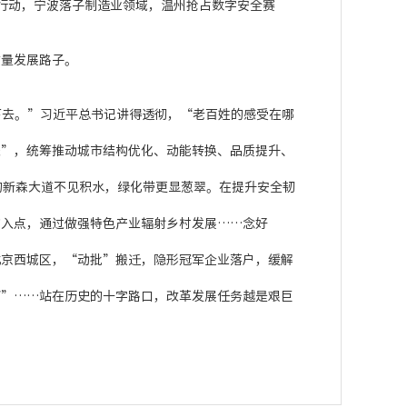
行动，宁波落子制造业领域，温州抢占数字安全赛
量发展路子。
去。”习近平总书记讲得透彻，“老百姓的感受在哪
”，统筹推动城市结构优化、动能转换、品质提升、
新森大道不见积水，绿化带更显葱翠。在提升安全韧
入点，通过做强特色产业辐射乡村发展……念好
京西城区，“动批”搬迁，隐形冠军企业落户，缓解
”……站在历史的十字路口，改革发展任务越是艰巨