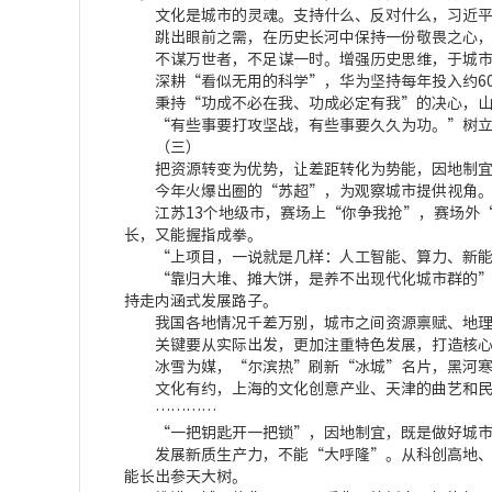
文化是城市的灵魂。支持什么、反对什么，习近平总
跳出眼前之需，在历史长河中保持一份敬畏之心，
不谋万世者，不足谋一时。增强历史思维，于城市
深耕“看似无用的科学”，华为坚持每年投入约60
秉持“功成不必在我、功成必定有我”的决心，山西
“有些事要打攻坚战，有些事要久久为功。”树立历
（三）
把资源转变为优势，让差距转化为势能，因地制宜
今年火爆出圈的“苏超”，为观察城市提供视角
江苏13个地级市，赛场上“你争我抢”，赛场外“
长，又能握指成拳。
“上项目，一说就是几样：人工智能、算力、新能源
“靠归大堆、摊大饼，是养不出现代化城市群的”。
持走内涵式发展路子。
我国各地情况千差万别，城市之间资源禀赋、地理环
关键要从实际出发，更加注重特色发展，打造核心
冰雪为媒，“尔滨热”刷新“冰城”名片，黑河寒
文化有约，上海的文化创意产业、天津的曲艺和民
…………
“一把钥匙开一把锁”，因地制宜，既是做好城市
发展新质生产力，不能“大呼隆”。从科创高地、工
能长出参天大树。