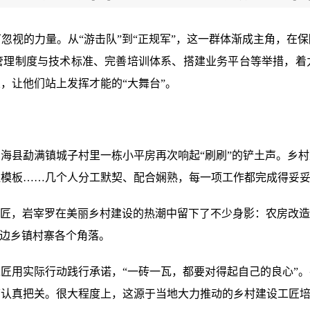
忽视的力量。从“游击队”到“正规军”，这一群体渐成主角，在
管理制度与技术标准、完善培训体系、搭建业务平台等举措，着
，让他们站上发挥才能的“大舞台”。
海县勐满镇城子村里一栋小平房再次响起“刷刷”的铲土声。乡
柱模板……几个人分工默契、配合娴熟，每一项工作都完成得妥
工匠，岩宰罗在美丽乡村建设的热潮中留下了不少身影：农房改造
周边乡镇村寨各个角落。
匠用实际行动践行承诺，“一砖一瓦，都要对得起自己的良心”
节认真把关。很大程度上，这源于当地大力推动的乡村建设工匠