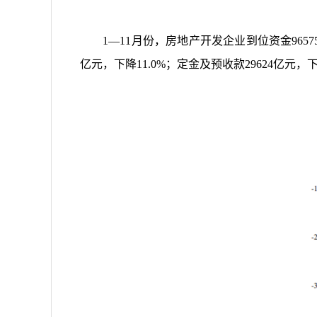
1
—
11
月份，房地产开发企业到位资金
9657
亿元，下降
11.0%
；定金及预收款
29624
亿元，