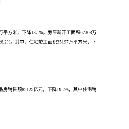
万平方米，下降
13.1%
。房屋新开工面积
67308
万
26.2%
。其中，住宅竣工面积
35197
万平方米，下
品房销售额
85125
亿元，下降
19.2%
，其中住宅销