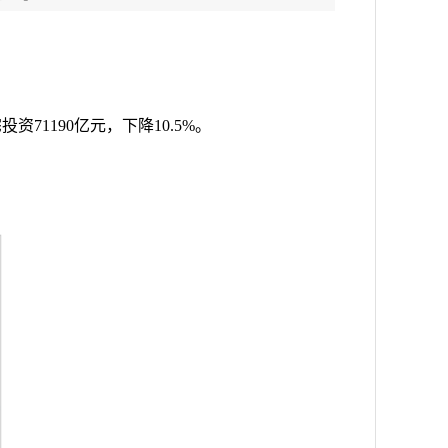
宅投资
71190
亿元，下降
10.5%
。