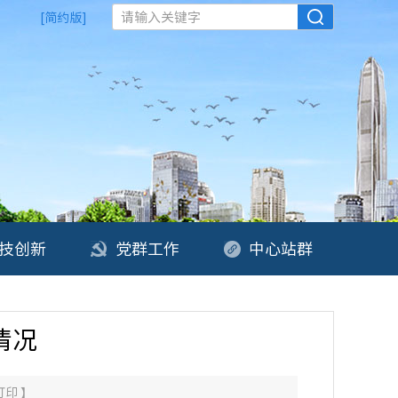
请输入关键字
[简约版]
技创新
党群工作
中心站群
情况
打印
】