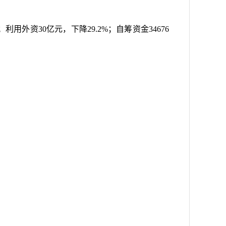
；利用外资
30
亿元，下降
29.2%
；自筹资金
34676