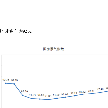
景气指数”）为
92.62
。