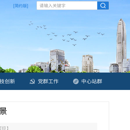
请输入关键字
[简约版]
技创新
党群工作
中心站群
景
打印
】