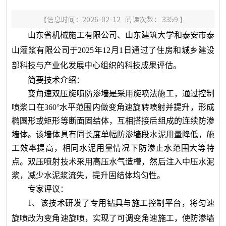
【信息时间：2026-02-12 阅读次数：
3359
】
山东省机械施工有限公司、山东建筑大学和泰安市泰
山灌浆有限公司于202
5
年
12
月
1
日通过了住房和城乡建设
部科技与产业化发展中心组织的科技成果评估。
简要技术介绍：
变角速双压旋喷防渗墙是采用旋喷法施工，通过控制
喷浆口在360°水平范围内做变角速旋转喷射并提升，形成
椭圆形或矩形等断面固结体，互相搭接后组成的连续防渗
墙体。该墙体具有同长度单幅防渗墙段水泥用量降低，施
工效率提高，相同水泥用量情况下防渗止水范围大等特
点。双压喷射技术采用高压水气造槽，然后注入中压水泥
浆，减少水泥浆流失，提升固结体均匀性。
专家评议：
1、该
技术
研发了专用钻具与施工控制平台，将匀速
旋喷改为变角速旋喷，实现了可调变角速施工，使防渗墙