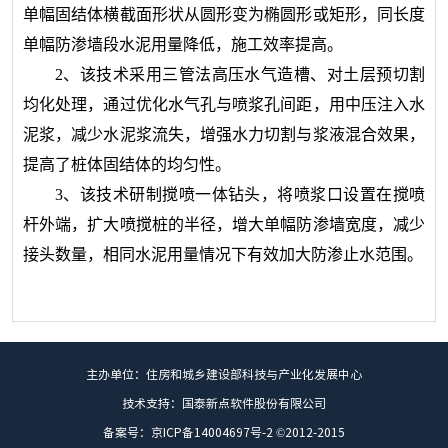
单幅固结体横截面形状从圆形变为椭圆形或矩形，同长度
单幅防渗墙段水泥用量降低，施工效率提高。
2、该
技术
采用三管法高压水气造槽、对土层预切割
均化处理，通过优化水气孔与喷浆孔间距，用中压注入水
泥浆，减少水泥浆流失，增强水力切割与浆液混合效果，
提高了桩体固结体的均匀性。
3、该技术研制搅喷一体钻头，将喷浆口设置在搅喷
杆外端，扩大喷搅桩的半径，增大单幅防渗墙宽度，减少
接头数量，相同水泥用量情况下有效加大防渗止水范围。
主办单位：住房和城乡建设部科技与产业化发展中心
技术支持：国泰新点软件股份有限公司
备案号：京ICP备14004697号-2 ©2012-2015