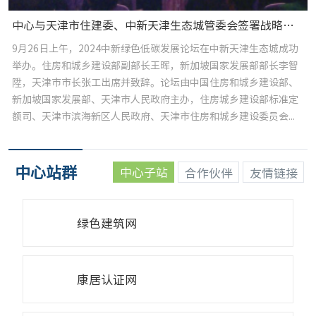
中心与天津市住建委、中新天津生态城管委会签署战略合作协议
9月26日上午，2024中新绿色低碳发展论坛在中新天津生态城成功
举办。住房和城乡建设部副部长王晖，新加坡国家发展部部长李智
陞，天津市市长张工出席并致辞。论坛由中国住房和城乡建设部、
新加坡国家发展部、天津市人民政府主办，住房城乡建设部标准定
额司、天津市滨海新区人民政府、天津市住房和城乡建设委员会...
中国勘察设计协会团体标准《低碳生态科技城评价标准》编制工作启动会在京顺利召开
2024-11-28
中心站群
中心子站
合作伙伴
友情链接
中心与天津市住建委、中新天津生态城管委会签署战略合作协议
2024-09-30
住房和城乡建设部科技与产业化发展中心与北京市建筑设计研究院股份有限公司开展座谈交流
2024-08-01
绿色建筑网
我中心承担的广西全屋智能整房智造产业研究课题顺利通过专家评审
2024-08-01
国家发展改革委办公厅 住房城乡建设部办公厅关于开展污水处理绿色低碳标杆厂遴选工作的通知
2024-07-04
康居认证网
十部门联合出台实施方案推动绿色建材产业高质量发展
2024-01-11