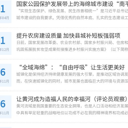
国家公园保护发展带上的海绵城市建设“南
01
“实现生态保护、绿色发展、民生改善相统一”是习近平总书
城市建设的自我要求。凭借优秀的自然本底、扎实的生态建设工作，
2年04月
提升农房建设质量 加快县城补短板强弱项
21
日前，国家发展改革委、农业农村部、国家乡村振兴局、住房和
巩固拓展脱贫攻坚成果衔接推进乡村振兴实施方案》（以下简称《
1年12月
“全域海绵”：“自由呼吸”让生活更美好
16
城镇化是保持经济持续健康发展的强大引擎，是推动区域协调
而，在快速城镇化的同时，城市发展也面临巨大的环境与资源压力
1年11月
让黄河成为造福人民的幸福河（评论员观察
16
黄河流域是我国重要的生态安全屏障，也是人口活动和经济发
中具有举足轻重的战略地位以功成不必在我的精神境界和功成必定
1年11月