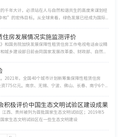
展的千年大计，必须站在人与自然和谐共生的高度来谋划经
碳中和”的宏伟目标。从全球来看，绿色发展已经成为国际...
赁住房发展情况实施监测评价
见》和国务院加快发展保障性租赁住房工作电视电话会议精
城乡建设部日前会同国家发展改革委、财政部、自然...
验
2021年，全国40个城市计划新筹集保障性租赁住房
投资775亿元。南京、无锡、宁波、佛山、长春、南宁6个...
社会积极评价中国生态文明试验区建设成果
，福建、江西、贵州被列为首批国家生态文明试验区；2019年5
，国家生态文明试验区在一些生态文明建设