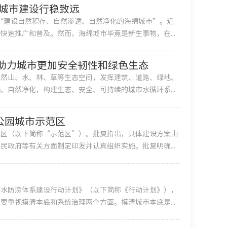
绵城市建设行稳致远
要“建设自然积存、自然渗透、自然净化的海绵城市”。近
速推广和普及。然而，海绵城市毕竟是新生事物，在...
 助力城市更加安全韧性和绿色生态
自然山、水、林、草等生态空间，发挥建筑、道路、绿地、
自然净化，构建生态、安全、可持续的城市水循环系...
公园城市示范区
范区（以下简称“示范区”）。批复指出，具体建设方案由
政府等有关方面制定印发并认真组织实施。批复明确...
排水防涝体系建设行动计划》（以下简称《行动计划》），
重视摸清本底和系统治理两个方面。摸清城市本底是...