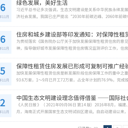
绿色发展，美好生活
16
习近平总书记多次强调，生态文明建设是关系中华民族永续发
济社会发展。我国已庄严提出“2030年前碳达峰、2060年前
1年11月
住房和城乡建设部等印发通知：对保障性租
16
为贯彻落实《国务院办公厅关于加快发展保障性租赁住房的意
神，指导做好城市发展保障性租赁住房情况监测评价工作，住房和
1年11月
保障性租赁住房发展已形成可复制可推广经
15
加快发展保障性租赁住房是新发展阶段住房保障工作的重中之重。
93.6万套，1～9月已开工72万套，占全年计划的76.9%，完成
1年11月
中国生态文明建设理念值得借鉴 ——国际
02
《人民日报 》（ 2021年09月06日 第14 版）2016年8月
月，海南正式开展国家生态文明试验区建设。自启动建设以来
1年11月