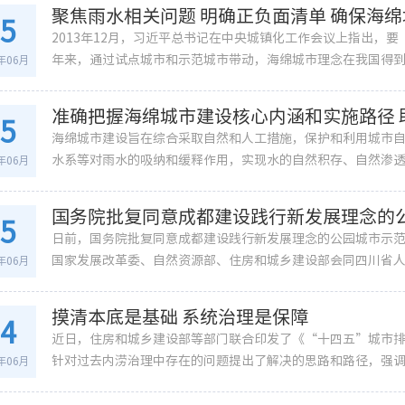
聚焦雨水相关问题 明确正负面清单 确保海
15
2013年12月，习近平总书记在中央城镇化工作会议上指出，
年来，通过试点城市和示范城市带动，海绵城市理念在我国得到快
2年06月
准确把握海绵城市建设核心内涵和实施路径
15
海绵城市建设旨在综合采取自然和人工措施，保护和利用城市
水系等对雨水的吸纳和缓释作用，实现水的自然积存、自然渗透、
2年06月
国务院批复同意成都建设践行新发展理念的
15
日前，国务院批复同意成都建设践行新发展理念的公园城市示
国家发展改革委、自然资源部、住房和城乡建设部会同四川省人民
2年06月
摸清本底是基础 系统治理是保障
14
近日，住房和城乡建设部等部门联合印发了《“十四五”城市
针对过去内涝治理中存在的问题提出了解决的思路和路径，强调要
2年06月