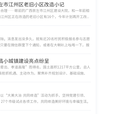
左市江州区老旧小区改造小记
置合理……眼前的广西崇左市江州区建设大院，和一年前相
州区正在改造的老旧小区有16个，今年计划再开工改...
除。消息发出没多久，就有近20名村民积极报名参与志愿
’只要在微信群里下个通知，或者在大喇叭上吆喝一下，报
昌小城镇建设亮点纷呈
辈出、孝道昌隆”而得名，国土面积1217平方公里，总人
昌县抢抓机遇、主动作为，聚焦补齐规划设计、基础设施、
以“大美大冶·共同缔造”活动为抓手，坚持党建引领、
、27个市级试点各项工作，共同缔造美好环境与幸福生活。