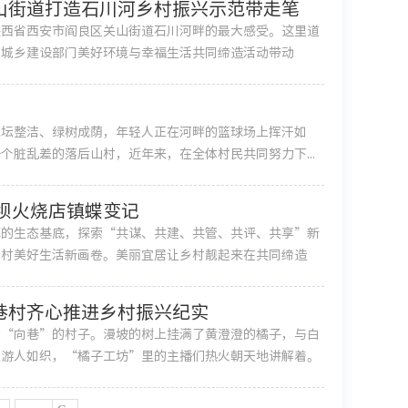
山街道打造石川河乡村振兴示范带走笔
陕西省西安市阎良区关山街道石川河畔的最大感受。这里道
和城乡建设部门美好环境与幸福生活共同缔造活动带动
花坛整洁、绿树成荫，年轻人正在河畔的篮球场上挥汗如
脏乱差的落后山村，近年来，在全体村民共同努力下...
坝火烧店镇蝶变记
厚的生态基底，探索“共谋、共建、共管、共评、共享”新
农村美好生活新画卷。美丽宜居让乡村靓起来在共同缔造
巷村齐心推进乡村振兴纪实
为“向巷”的村子。漫坡的树上挂满了黄澄澄的橘子，与白
里游人如织，“橘子工坊”里的主播们热火朝天地讲解着。