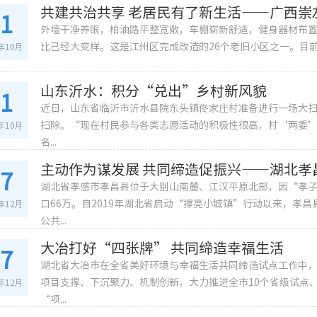
共建共治共享 老居民有了新生活——广西崇
11
外墙干净养眼，柏油路平整宽敞，车棚崭新舒适，健身器材布
比已经大变样。这是江州区完成改造的26个老旧小区之一。目前江
3年10月
山东沂水：积分“兑出”乡村新风貌
11
近日，山东省临沂市沂水县院东头镇佟家庄村准备进行一场大扫
扫除。“现在村民参与各类志愿活动的积极性很高，村‘两委
3年10月
名...
主动作为谋发展 共同缔造促振兴——湖北孝
27
湖北省孝感市孝昌县位于大别山南麓、江汉平原北部，因“孝子
口66万。自2019年湖北省启动“擦亮小城镇”行动以来，孝
2年12月
公共...
大冶打好“四张牌” 共同缔造幸福生活
27
湖北省大冶市在全省美好环境与幸福生活共同缔造试点工作中，
项目支撑、下沉聚力、机制创新，大力推进全市10个省级试点
2年12月
“项...