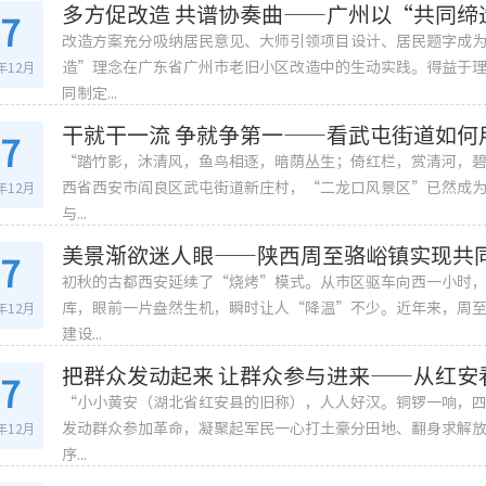
多方促改造 共谱协奏曲——广州以“共同缔
27
改造方案充分吸纳居民意见、大师引领项目设计、居民题字成
造”理念在广东省广州市老旧小区改造中的生动实践。得益于
2年12月
同制定...
干就干一流 争就争第一——看武屯街道如
27
“踏竹影，沐清风，鱼鸟相逐，暗荫丛生；倚红栏，赏清河，
西省西安市阎良区武屯街道新庄村，“二龙口风景区”已然成
2年12月
与...
美景渐欲迷人眼——陕西周至骆峪镇实现共
27
初秋的古都西安延续了“烧烤”模式。从市区驱车向西一小时
库，眼前一片盎然生机，瞬时让人“降温”不少。近年来，周
2年12月
建设...
把群众发动起来 让群众参与进来——从红安
27
“小小黄安（湖北省红安县的旧称），人人好汉。铜锣一响，
发动群众参加革命，凝聚起军民一心打土豪分田地、翻身求解放
2年12月
序...