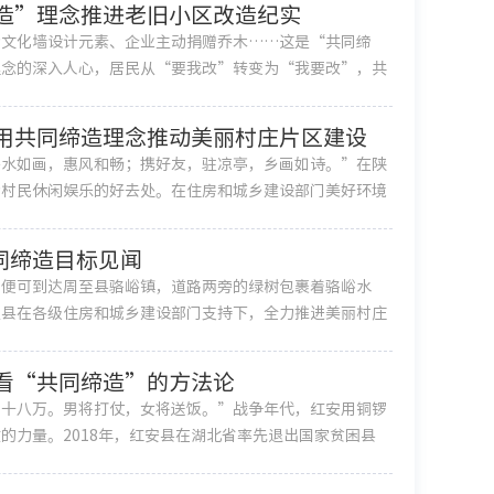
造”理念推进老旧小区改造纪实
为文化墙设计元素、企业主动捐赠乔木……这是“共同缔
理念的深入人心，居民从“要我改”转变为“我要改”，共
何用共同缔造理念推动美丽村庄片区建设
碧水如画，惠风和畅；携好友，驻凉亭，乡画如诗。”在陕
为村民休闲娱乐的好去处。在住房和城乡建设部门美好环境
同缔造目标见闻
，便可到达周至县骆峪镇，道路两旁的绿树包裹着骆峪水
至县在各级住房和城乡建设部门支持下，全力推进美丽村庄
看“共同缔造”的方法论
四十八万。男将打仗，女将送饭。”战争年代，红安用铜锣
的力量。2018年，红安县在湖北省率先退出国家贫困县