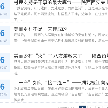
村民支持是干事的最大底气——陕西西安关
06
“推窗见绿、出门进园，处处是景、面面生诗”，这是漫步在
路平坦优美，河水清澈流淌，村居整齐干净。近年来，在住房
2年09月
下，...
美丽乡村不是一天建成的
06
晚饭后，三三两两的人群漫步在柏油铺设的亮堂村道上，两旁
雨……这是湖南省永州市宁远县中和镇坦坝村的新景象，原本一个
2年09月
美丽乡村“火”了 八方游客来了——陕西留
06
坝县火烧店镇以美好环境与幸福生活共同缔造为主导，结合深
模式，以美丽乡村建设推动共同缔造理念落地，全镇上下共绘
2年09月
活...
“一产”如何“接二连三”——湖北枝江向
06
湖北省枝江市仙女镇，在那片鲜翠欲滴的橘林里，藏着一个名
墙青瓦的民宅相映成趣。远近闻名的“吉吉屋”“吉吉餐厅”
2年09月
微风袭...